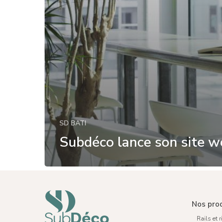
SD BATI
Subdéco lance son site w
Nos pro
Rails et 