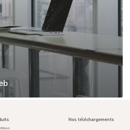
eb
duits
Nos téléchargements
rideaux