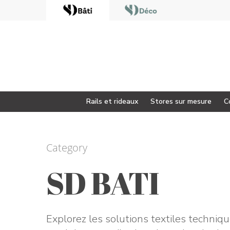
<
Rails et rideaux
Stores sur mesure
C
Category
Appuyez sur Enter pour rechercher ou sur ESC
SD BATI
Explorez les solutions textiles techniq