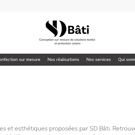
onfection sur mesure
Nos réalisations
Nos services
Qui som
 pour fermer
ues et esthétiques proposées par SD Bâti. Retrouve