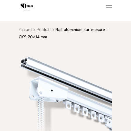
<
Accueil
»
Produits
»
Rail aluminium sur-mesure –
Appuyez sur Enter pour rechercher ou sur ESC
CKS 20×14 mm
pour fermer