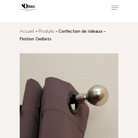
<
Accueil
»
Produits
»
Confection de rideaux –
Appuyez sur Enter pour rechercher ou sur ESC
Finition Oeillets
pour fermer