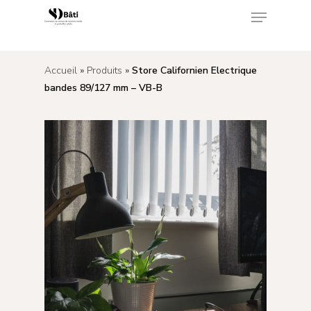
<
Accueil
»
Produits
»
Store Californien Electrique
Appuyez sur Enter pour rechercher ou sur ESC
bandes 89/127 mm – VB-B
pour fermer