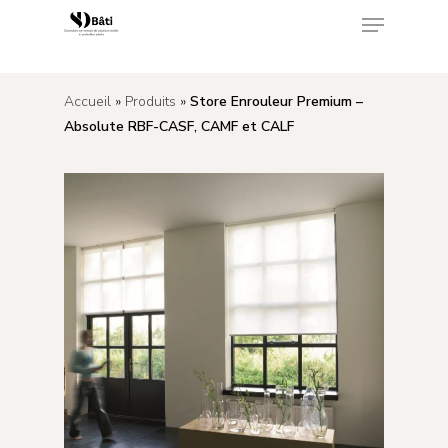
<
Accueil
»
Produits
»
Store Enrouleur Premium –
Appuyez sur Enter pour rechercher ou sur ESC
Absolute RBF-CASF, CAMF et CALF
pour fermer