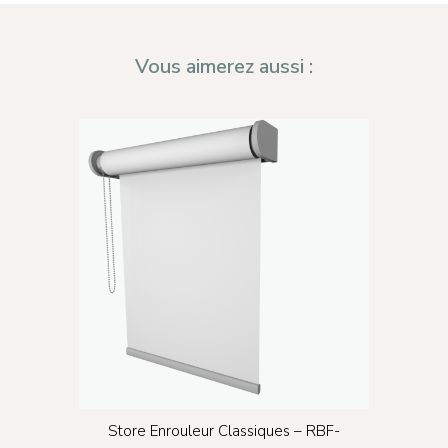
Vous aimerez aussi :
24×11
Store Enrouleur Classiques – RBF-
Stor