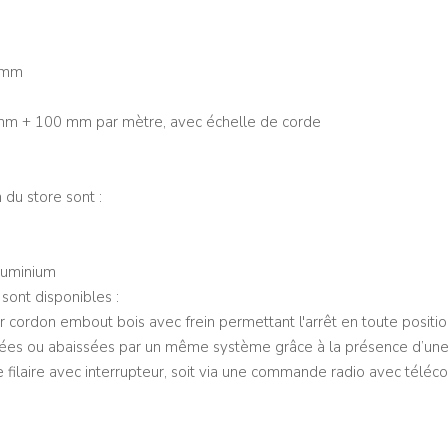
7 mm
mm + 100 mm par mètre, avec échelle de corde
 du store sont :
luminium
ont disponibles :
cordon embout bois avec frein permettant l'arrêt en toute position
sées ou abaissées par un même système grâce à la présence d’une 
 filaire avec interrupteur, soit via une commande radio avec tél