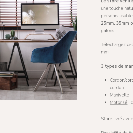
Le store véniti
une touche natur
personnalisable
25mm, 35mm 
galons.
Téléchargez ci-
mm.
3 types de ma
Cordon/cor
cordon
Manivelle
Motorisé
: 
 pour fermer
Store livré avec
Possibilité de f