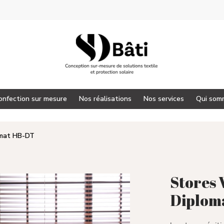
onfection sur mesure
Nos réalisations
Nos services
Qui som
omat HB-DT
Stores 
Diplom