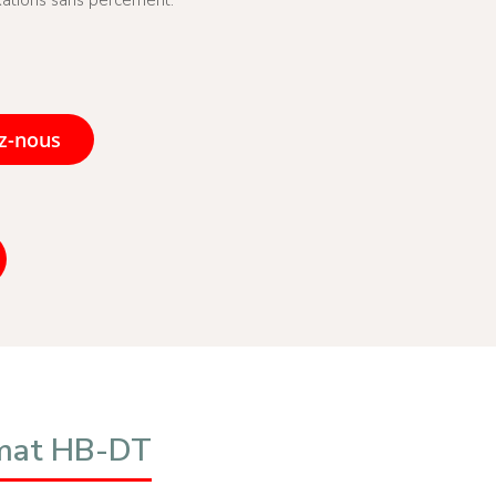
z-nous
omat HB-DT