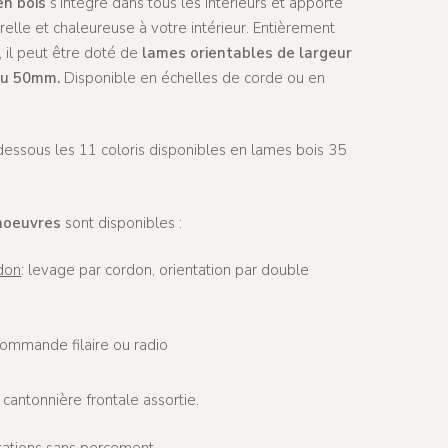
en bois
s’intègre dans tous les intérieurs et apporte
elle et chaleureuse à votre intérieur. Entièrement
, il peut être doté de
lames orientables de largeur
ou 50mm.
Disponible en échelles de corde ou en
dessous les 11 coloris disponibles en lames bois 35
noeuvres
sont disponibles :
don
: levage par cordon, orientation par double
commande filaire ou radio
 cantonnière frontale assortie.
ixations sans percement.