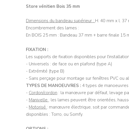
Store vénitien Bois 35 mm
Dimensions du bandeau supérieur :
H. 40 mm x l. 3
Encombrement des lames :
En BOIS 25 mm : Bandeau 37 mm + barre finale 15 
FIXATION :
Les supports de fixation disponibles pour l'installation
- Universels : de face ou en plafond (type A)
- Extrémité (type B)
- Sans perçage pour montage sur fenêtres PVC ou a
TYPES DE MANOEUVRES :
4 types de manoeuvres s
-
Cordon/cordon
: la manœuvre par défaut, levage par 
-
Manivelle
: les lames peuvent être orientées, haus
-
Motorisé
: manœuvre électrique, soit par commande
disponibles : Torro, ou Somfy.
OPTIONS :