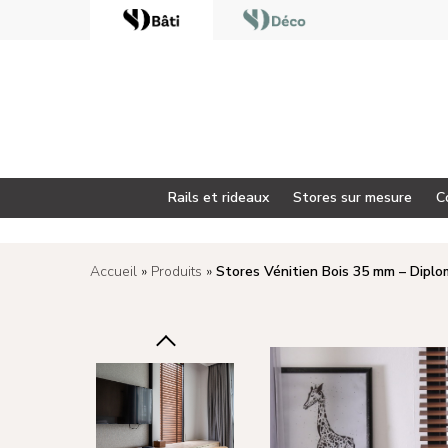
<
Rails et rideaux
Stores sur mesure
C
Accueil
»
Produits
»
Stores Vénitien Bois 35 mm – Dipl