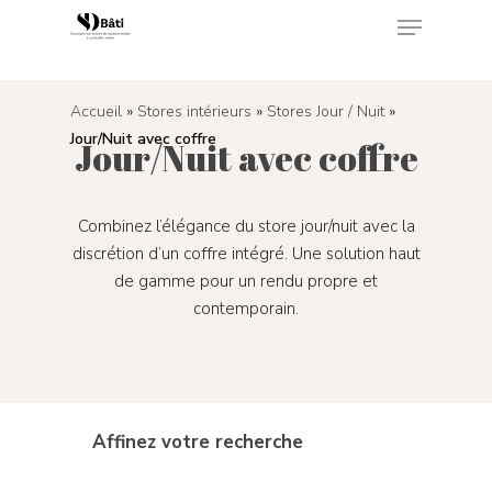
<
Accueil
»
Stores intérieurs
»
Stores Jour / Nuit
»
Appuyez sur Enter pour rechercher ou sur ESC
Jour/Nuit avec coffre
pour fermer
Jour/Nuit avec coffre
Combinez l’élégance du store jour/nuit avec la
discrétion d’un coffre intégré. Une solution haut
de gamme pour un rendu propre et
contemporain.
Affinez votre recherche