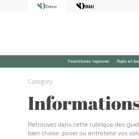
Fournitures tapissier
Rails et ba
Category
Appuyez sur Enter pour rechercher ou sur ESC
Informations 
Retrouvez dans cette rubrique des guid
bien choisir, poser ou entretenir vos s