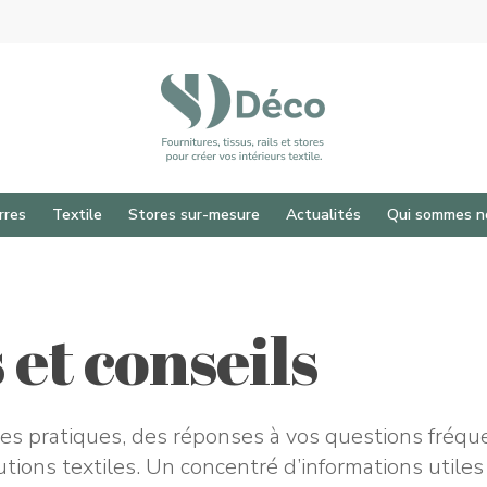
rres
Textile
Stores sur-mesure
Actualités
Qui sommes n
 pour fermer
et conseils
es pratiques, des réponses à vos questions fréque
olutions textiles. Un concentré d’informations uti