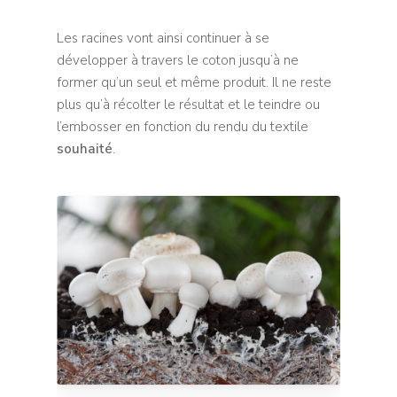
Les racines vont ainsi continuer à se
développer à travers le coton jusqu’à ne
former qu’un seul et même produit. Il ne reste
plus qu’à récolter le résultat et le teindre ou
l’embosser en fonction du rendu du textile
souhaité
.
Fournitures tapiss
Fournitures Sièges
Rails et barres
Clous décoratifs
Fournitures Rideaux / 
Rails / Tringles
Textile