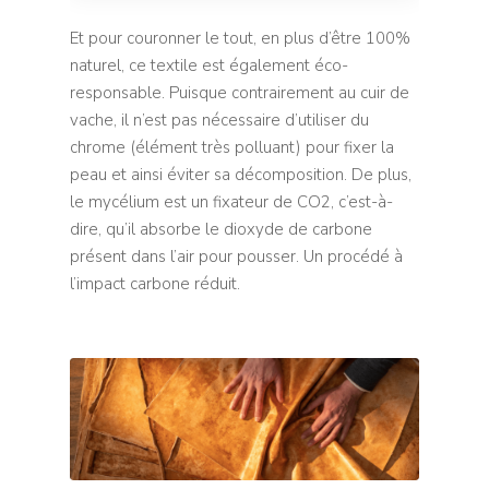
Colles d’ameubleme
Rail KS
Barres / Tringles
Nos tissus
Stores sur-mesur
Et pour couronner le tout, en plus d’être 100%
Fournitures Rideau
Mousse / Garnissage
Cordes/Fils/Ficelles
Rail DS
Barres déco 19 mm
Stores Bateaux
naturel, ce textile est également éco-
Nos marques de tis
Accessoires
Confection sur-mesur
Stores enrouleurs
Actualités
Mousse/Bourrelets
Outillage
responsable. Puisque contrairement au cuir de
Toiles/Sangles/Dive
Rail CS
Barres déco 29 mm
Manoeuvre cordon
Parois japonaises
Notre sélection de t
Confections divers
Fournitures Divers 
Enrouleurs sans cof
Stores vénitiens
vache, il n’est pas nécessaire d’utiliser du
Bourrage/Garnissa
Agrafeuse/Agrafes
Qui sommes nous
d’éditeurs
Mercerie
Rails décoratifs
Manoeuvre chaînet
Parois japonaises
Rideaux et voilages
chrome (élément très polluant) pour fixer la
Enrouleurs avec cof
Vénitiens Aluminiu
Autres stores
Marteaux/Outils
Téléchargements
peau et ainsi éviter sa décomposition. De plus,
Rail électrique
Manoeuvre électriq
Stores bateaux
À ressort
Vénitiens Bois / B
Stores Plissés
Autres
Outils oeillets
le mycélium est un fixateur de CO2, c’est-à-
Autres profilés
dire, qu’il absorbe le dioxyde de carbone
SD Déco
Fenêtre de toit
Stores Bandes verti
Motorisation et acc
présent dans l’air pour pousser. Un procédé à
SD Bâti
Stores Jour / Nuit
Échantillonnage
l’impact carbone réduit.
Contact
Stores Bateaux
Mon compte
Stores Moustiquair