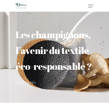
Appuyez sur Enter pour rechercher ou sur ESC
Les champignons,
pour fermer
l’avenir du textile
éco-responsable ?
Nouveautés