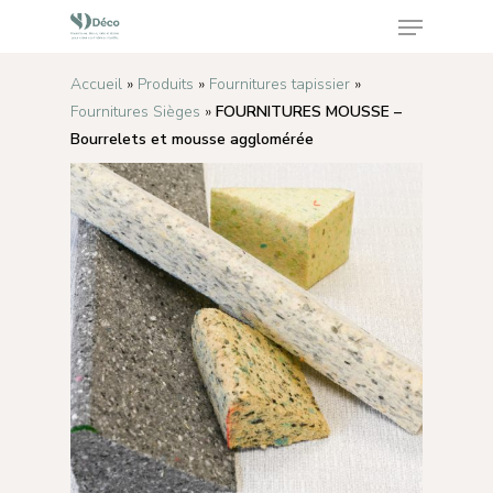
Accueil
»
Produits
»
Fournitures tapissier
»
Fournitures Sièges
»
FOURNITURES MOUSSE –
Appuyez sur Enter pour rechercher ou sur ESC
Bourrelets et mousse agglomérée
pour fermer