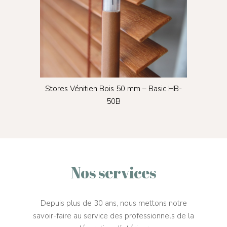
Autres profilés
SD Déco
Fenêtre de toit
Stores Bandes verti
Motorisation et acc
SD Bâti
Stores Jour / Nuit
Échantillonnage
Contact
Stores Bateaux
Mon compte
Stores Moustiquair
rie
Stores Vénitien Bois 50 mm – Basic HB-
St
zeaux
50B
Nos services
Depuis plus de 30 ans, nous mettons notre
savoir-faire au service des professionnels de la