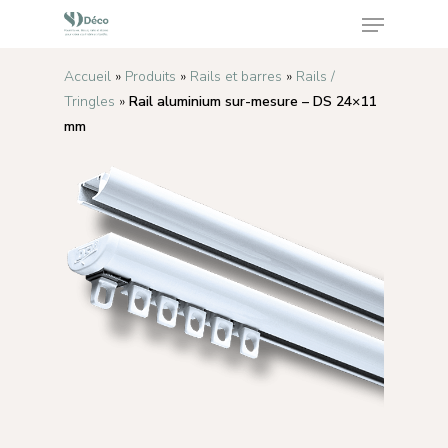
Accueil
»
Produits
»
Rails et barres
»
Rails /
Tringles
»
Rail aluminium sur-mesure – DS 24×11
Appuyez sur Enter pour rechercher ou sur ESC
mm
pour fermer