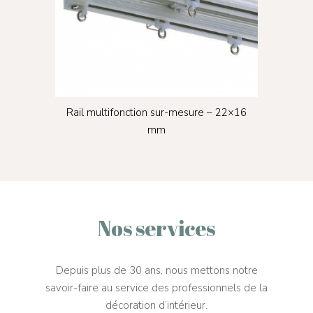
Autres profilés
SD Déco
Fenêtre de toit
Stores Bandes verti
Motorisation et acc
SD Bâti
Stores Jour / Nuit
Échantillonnage
Contact
Stores Bateaux
Mon compte
Stores Moustiquair
S XL
Rail multifonction sur-mesure – 22×16
Rail
mm
Nos services
Depuis plus de 30 ans, nous mettons notre
savoir-faire au service des professionnels de la
décoration d’intérieur.