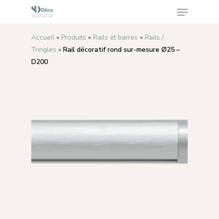
Accueil
»
Produits
»
Rails et barres
»
Rails /
Tringles
»
Rail décoratif rond sur-mesure Ø25 –
Appuyez sur Enter pour rechercher ou sur ESC
D200
pour fermer