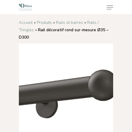
Accueil
»
Produits
»
Rails et barres
»
Rails /
Tringles
»
Rail décoratif rond sur-mesure Ø35 –
Appuyez sur Enter pour rechercher ou sur ESC
D300
pour fermer