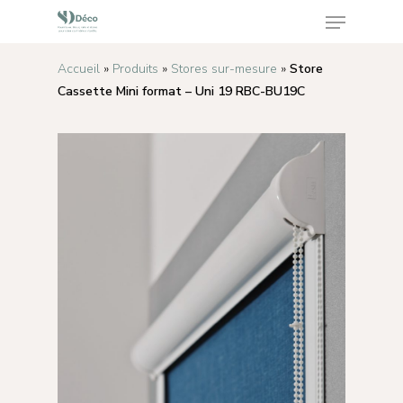
Accueil
»
Produits
»
Stores sur-mesure
»
Store
Cassette Mini format – Uni 19 RBC-BU19C
Appuyez sur Enter pour rechercher ou sur ESC
pour fermer