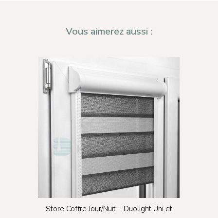
Vous aimerez aussi :
00
Store Coffre Jour/Nuit – Duolight Uni et
Conf