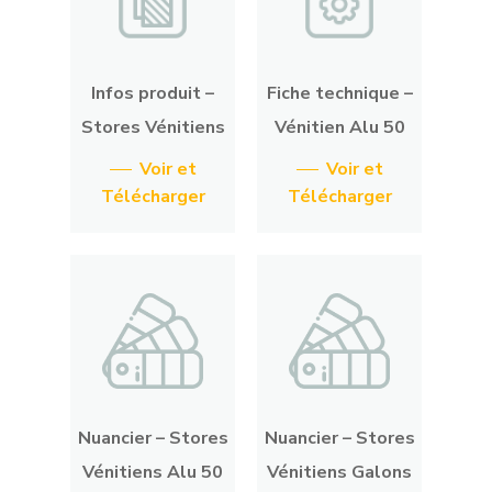
Infos produit –
Fiche technique –
Stores Vénitiens
Vénitien Alu 50
Voir et
Voir et
Télécharger
Télécharger
Fournitures tapiss
Fournitures Sièges
Rails et barres
Clous décoratifs
Fournitures Rideaux / 
Rails / Tringles
Textile
Colles d’ameubleme
Nuancier – Stores
Nuancier – Stores
Rail KS
Barres / Tringles
Nos tissus
Stores sur-mesur
Fournitures Rideau
Mousse / Garnissage
Vénitiens Alu 50
Vénitiens Galons
Cordes/Fils/Ficelles
Rail DS
Barres déco 19 mm
Stores Bateaux
Nos marques de tis
Accessoires