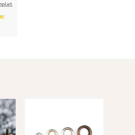
mplet
er