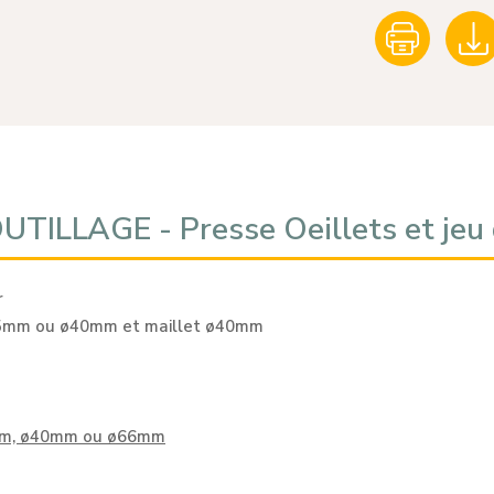
ILLAGE - Presse Oeillets et jeu d
r
ø25mm ou ø40mm et maillet ø40mm
25mm, ø40mm ou ø66mm