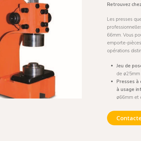
Retrouvez chez
Les presses qu
professionnelle
66mm. Vous pouv
emporte-pièces.
opérations disti
Jeu de pos
de ø25mm
Presses à 
à usage in
ø66mm et o
 pour fermer
Contact