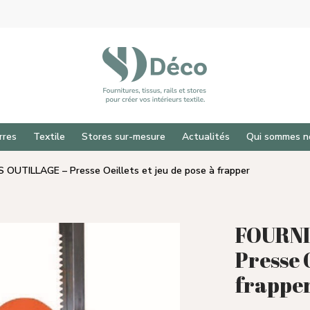
rres
Textile
Stores sur-mesure
Actualités
Qui sommes n
OUTILLAGE – Presse Oeillets et jeu de pose à frapper
FOURNI
Presse O
frappe