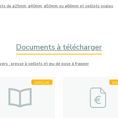
illets de ø25mm, ø40mm, ø50mm ou ø66mm et oeillets ovales
Documents à télécharger
vers : presse à oeillets et jeu de pose à frapper
COMPTE PRO
COM