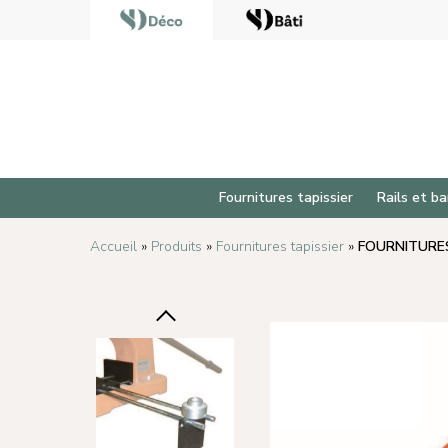
Fournitures tapissier
Rails et ba
Accueil
»
Produits
»
Fournitures tapissier
»
FOURNITURES 