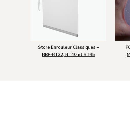
Store Enrouleur Classiques –
F
RBF-RT32, RT40 et RT45
M