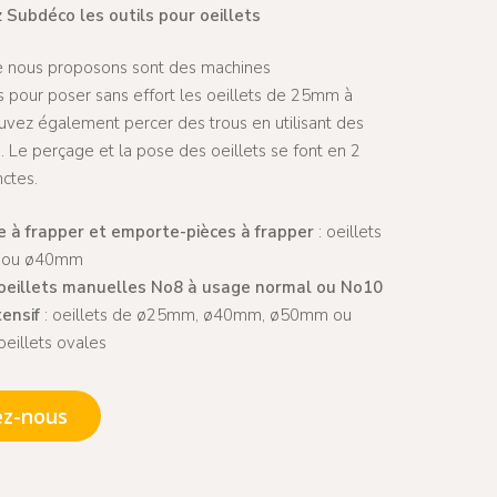
 Subdéco les outils pour oeillets
e nous proposons sont des machines
s pour poser sans effort les oeillets de 25mm à
ez également percer des trous en utilisant des
 Le perçage et la pose des oeillets se font en 2
nctes.
e à frapper et emporte-pièces à frapper
: oeillets
 ou ø40mm
oeillets manuelles No8 à usage normal ou No10
tensif
: oeillets de ø25mm, ø40mm, ø50mm ou
eillets ovales
ez-nous