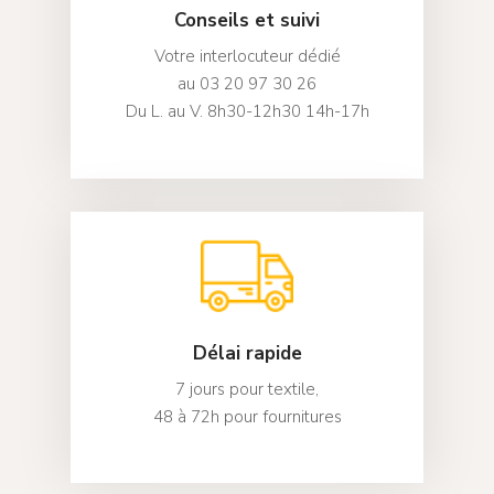
SD Bâti
Stores Jour / Nuit
Échantillonnage
Conseils et suivi
Contact
Stores Bateaux
Votre interlocuteur dédié
Mon compte
au 03 20 97 30 26
Stores Moustiquair
Du L. au V. 8h30-12h30 14h-17h
Délai rapide
7 jours pour textile,
48 à 72h pour fournitures