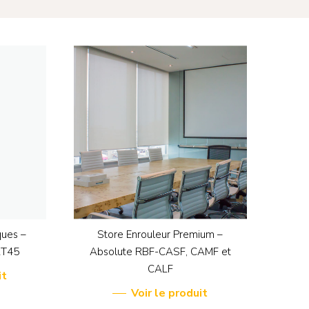
ques –
Store Enrouleur Premium –
RT45
Absolute RBF-CASF, CAMF et
CALF
it
Voir le produit