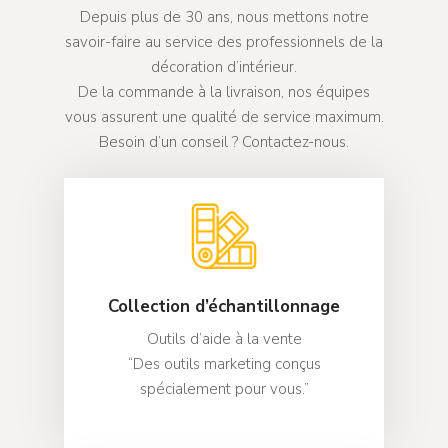
Depuis plus de 30 ans, nous mettons notre
savoir-faire au service des professionnels de la
décoration d’intérieur.
De la commande à la livraison, nos équipes
vous assurent une qualité de service maximum.
Besoin d’un conseil ? Contactez-nous.
Fournitures tapiss
Fournitures Sièges
Rails et barres
Clous décoratifs
Fournitures Rideaux / 
Rails / Tringles
Textile
Colles d’ameubleme
Rail KS
Barres / Tringles
Nos tissus
Stores sur-mesur
Collection d’échantillonnage
Fournitures Rideau
Mousse / Garnissage
Cordes/Fils/Ficelles
Rail DS
Barres déco 19 mm
Stores Bateaux
Nos marques de tis
Accessoires
Confection sur-mesur
Outils d’aide à la vente
Stores enrouleurs
Actualités
Mousse/Bourrelets
Outillage
Toiles/Sangles/Dive
“Des outils marketing conçus
Rail CS
Barres déco 29 mm
Manoeuvre cordon
Parois japonaises
Notre sélection de t
Confections divers
Fournitures Divers 
Enrouleurs sans cof
Stores vénitiens
Bourrage/Garnissa
Agrafeuse/Agrafes
Qui sommes nous
spécialement pour vous.”
d’éditeurs
Mercerie
Rails décoratifs
Manoeuvre chaînet
Parois japonaises
Rideaux et voilages
Enrouleurs avec cof
Vénitiens Aluminiu
Autres stores
Marteaux/Outils
Téléchargements
Rail électrique
Manoeuvre électriq
Stores bateaux