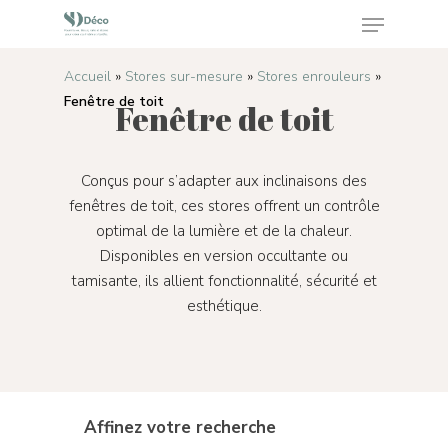
Accueil
»
Stores sur-mesure
»
Stores enrouleurs
»
Fenêtre de toit
Fenêtre de toit
Appuyez sur Enter pour rechercher ou sur ESC
pour fermer
Conçus pour s’adapter aux inclinaisons des
fenêtres de toit, ces stores offrent un contrôle
optimal de la lumière et de la chaleur.
Disponibles en version occultante ou
tamisante, ils allient fonctionnalité, sécurité et
esthétique.
Affinez votre recherche