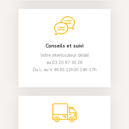
À ressort
Vénitiens Bois / B
Stores Plissés
Autres
Outils oeillets
Autres profilés
SD Déco
Fenêtre de toit
Stores Bandes verti
Motorisation et acc
SD Bâti
Stores Jour / Nuit
Échantillonnage
Contact
Stores Bateaux
Mon compte
Stores Moustiquair
Conseils et suivi
Votre interlocuteur dédié
au 03 20 97 30 26
Du L. au V. 8h30-12h30 14h-17h