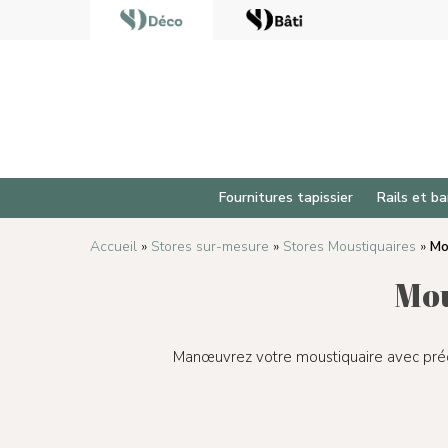
Fournitures tapissier
Rails et ba
Accueil
»
Stores sur-mesure
»
Stores Moustiquaires
»
Mo
Mou
Manœuvrez votre moustiquaire avec préc