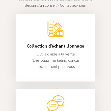
SD Bâti
Stores Jour / Nuit
Échantillonnage
Besoin d’un conseil ? Contactez-nous.
Contact
Stores Bateaux
Mon compte
Stores Moustiquair
Collection d’échantillonnage
Outils d’aide à la vente
“Des outils marketing conçus
spécialement pour vous.”