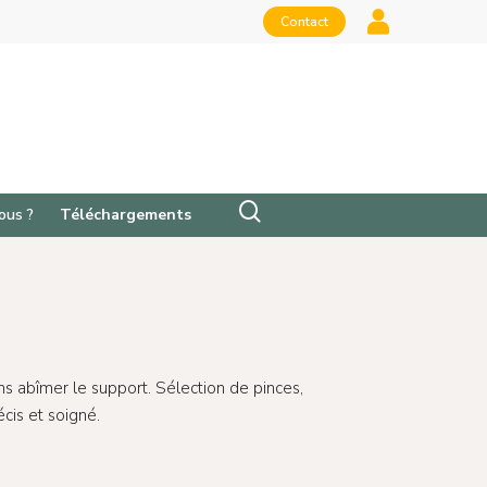
Contact
ous ?
Téléchargements
ans abîmer le support. Sélection de pinces,
cis et soigné.