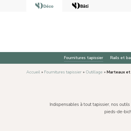
Fournitures tapissier
Rails et ba
Accueil
»
Fournitures tapissier
»
Outillage
»
Marteaux et 
Indispensables à tout tapissier, nos outil
pieds-de-bich
Appuyez sur Enter pour rechercher ou sur ESC