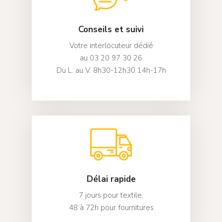
SD Bâti
Stores Jour / Nuit
Échantillonnage
Conseils et suivi
Contact
Stores Bateaux
Votre interlocuteur dédié
Mon compte
Stores Moustiquair
au 03 20 97 30 26
Du L. au V. 8h30-12h30 14h-17h
Délai rapide
7 jours pour textile,
48 à 72h pour fournitures