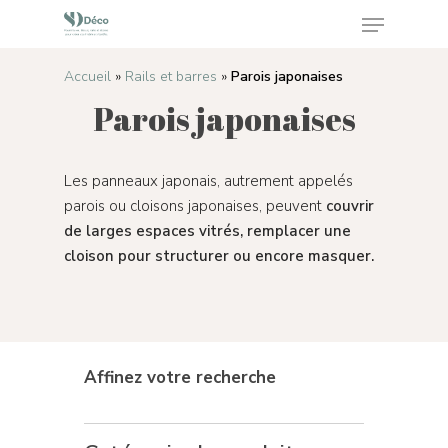
Accueil
»
Rails et barres
»
Parois japonaises
Parois japonaises
Appuyez sur Enter pour rechercher ou sur ESC
pour fermer
Les panneaux japonais, autrement appelés
parois ou cloisons japonaises, peuvent
couvrir
de larges espaces vitrés, remplacer une
cloison pour structurer ou encore masquer.
Affinez votre recherche