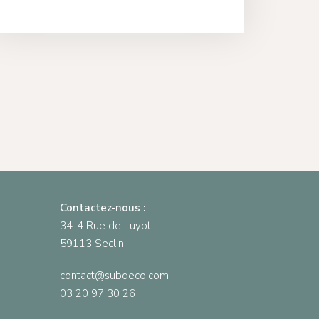
Contactez-nous :
34-4 Rue de Luyot
59113 Seclin
contact@subdeco.com
03 20 97 30 26