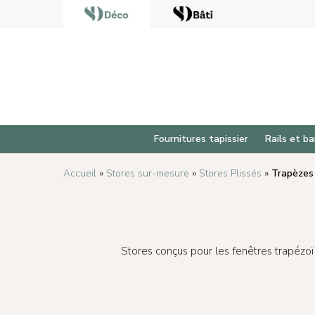
Fournitures tapissier
Rails et ba
Accueil
»
Stores sur-mesure
»
Stores Plissés
»
Trapèzes
Stores conçus pour les fenêtres trapézoï