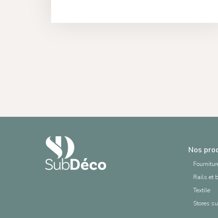
Nos pro
Fournitur
Rails et 
Textile
Stores s