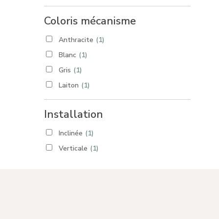
Coloris mécanisme
Anthracite
(1)
Blanc
(1)
Gris
(1)
Laiton
(1)
Marron
(1)
Installation
Noir
(1)
RAL
(1)
Inclinée
(1)
Verticale
(1)