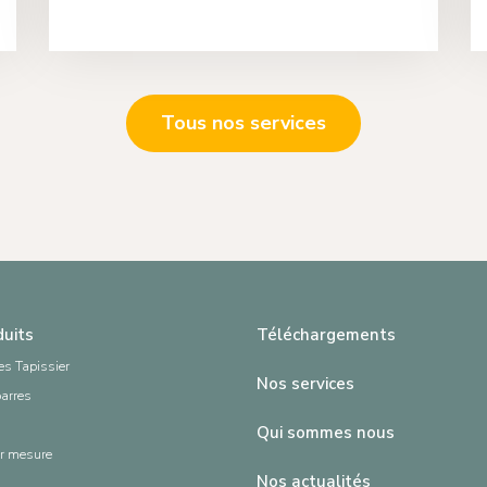
Tous nos services
duits
Téléchargements
es Tapissier
Nos services
barres
Qui sommes nous
ur mesure
Nos actualités