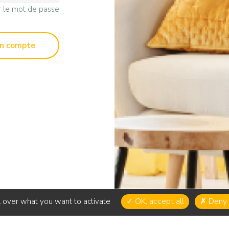
r le mot de passe
un compte
OK, accept all
Deny a
l over what you want to activate