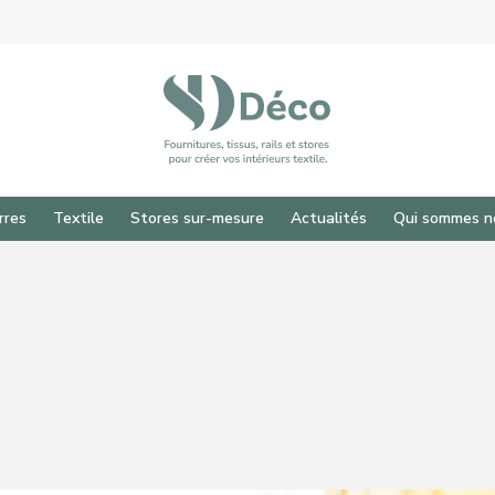
rres
Textile
Stores sur-mesure
Actualités
Qui sommes n
 pour fermer